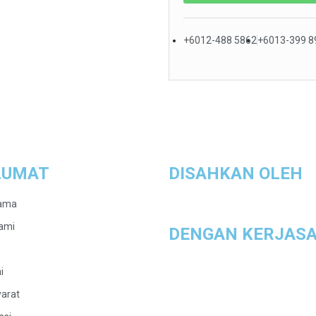
+6012-488 5862
+6013-399 8
LUMAT
DISAHKAN OLEH
ama
ami
DENGAN KERJAS
i
arat