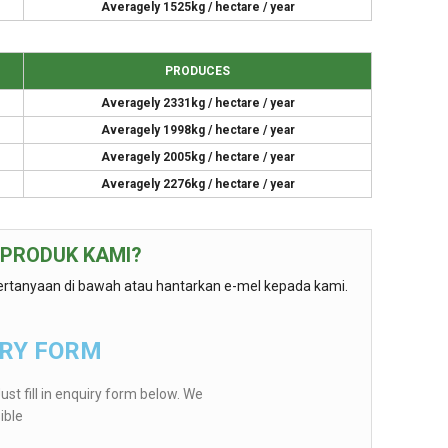
Averagely 1525kg / hectare / year
PRODUCES
Averagely 2331kg / hectare / year
Averagely 1998kg / hectare / year
Averagely 2005kg / hectare / year
Averagely 2276kg / hectare / year
 PRODUK KAMI?
ertanyaan di bawah atau hantarkan e-mel kepada kami.
IRY FORM
ust fill in enquiry form below. We
ible