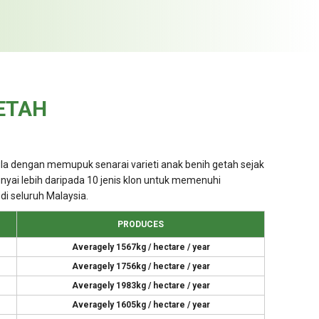
ETAH
a dengan memupuk senarai varieti anak benih getah sejak
nyai lebih daripada 10 jenis klon untuk memenuhi
di seluruh Malaysia.
PRODUCES
Averagely 1567kg / hectare / year
Averagely 1756kg / hectare / year
Averagely 1983kg / hectare / year
Averagely 1605kg / hectare / year